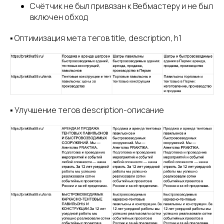
Счётчик не был привязан к Вебмастеру и не был
включен обход
▪️ Оптимизация мета тегов title, description, h1
▪️ Улучшение тегов description-описание